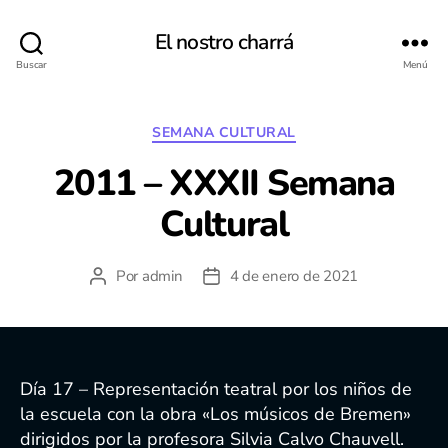
El nostro charrá
Buscar
Menú
Categorías
SEMANA CULTURAL
2011 – XXXII Semana
Cultural
Por
admin
4 de enero de 2021
Autor
Fecha
de
de
la
la
entrada
entrada
Día 17 – Representación teatral por los niños de
la escuela con la obra «Los músicos de Bremen»
dirigidos por la profesora Silvia Calvo Chauvell.