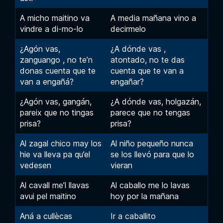
A micho maitino va
A media mañana vino a
vindre a di-mo-lo
decirmelo
¿Agón vas,
¿A dónde vas ,
zanguango , no te’n
atontado, no te das
donas cuenta que te
cuenta que te van a
van a engañá?
engañar?
¿Agón vas, gangán,
¿A dónde vas, holgazán,
pareix que no tingas
parece que no tengas
prisa?
prisa?
Al zagal chico may los
Al niño pequeño nunca
hie va lleva pa qu’el
se los llevó para que lo
vedesen
vieran
Al cavall me’l llavas
Al caballo me lo lavas
avui pel maitino
hoy por la mañana
Aná a cullècas
Ir a caballito