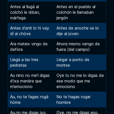
Antes al llugá al
Antes en el pueblo al
colchó le diban,
colchón le llamaban
márfega
jergón
Antes d’anit lo hi vay
Antes de anoche se lo
dí al chòve
dije al joven
Ara mateix vingo de
Ahora mismo vengo de
defòra
fuera (del campo)
Llegá a las tres
Llegar a punto de
pedretas
morirse
Au nino no me’l digas
Oye tu no me lo digas de
d’ixa manèra que
ese modo que me
m’emociono
emociono
Au, no te fagas rogá
No te hagas rogar
hòme
hombre
Au,no me digas ixo,
Oye, no me digas eso.