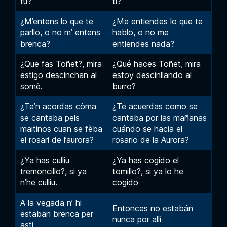
tú?
tí?
¿M’entens lo que te
¿Me entiendes lo que te
parllo, o no m’ entens
hablo, o no me
brenca?
entiendes nada?
¿Que fas Toñet?, mira
¿Qué haces Toñet, mira
estigo descinchan al
estoy descinllando al
somè.
burro?
¿Te’n acordas còma
¿Te acuerdas como se
se cantaba pels
cantaba por las mañanas
maitinos cuan se fèba
cuándo se hacia el
el rosari de l’aurora?
rosario de la Aurora?
¿Ya has culliu
¿Ya has cogido el
tremoncillo?, si ya
tomillo?, si ya lo he
n’he culliu.
cogido
A la vegada n’ hi
Entonces no estabán
estaban brenca per
nunca por allí
asti