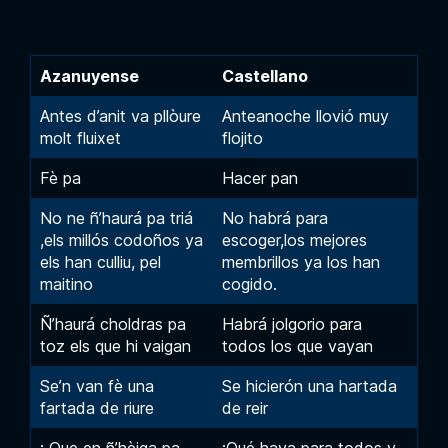
Azanuyense
Castellano
Antes d’anit va pllòure
Anteanoche llovió muy
molt fluixet
flojito
Fè pa
Hacer pan
No ne ñ’haurá pa triá
No habrá para
,els millós codoños ya
escoger,los mejores
els han culliu, pel
membrillos ya los han
maitino
cogido.
Ñ’haurá choldras pa
Habrá jolgorio para
toz els que hi vaigan
todos los que vayan
Se’n van fè una
Se hicierón una hartada
fartada de riure
de reir
¡ Que en ñ’hèiga pa
¡Qué haya para todos y