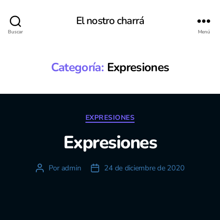
El nostro charrá
Buscar
Menú
Categoría:
Expresiones
EXPRESIONES
Expresiones
Por
admin
24 de diciembre de 2020