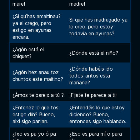
mare!
madre!
¿Si qu’has amaitinau?
Si que has madrugado ya
ya el crego, pero
lo creo, pero estoy
estigo en ayunas
todavía en ayunas?
encara.
¿Agón está el
¿Dónde está el niño?
chiquet?
¿Dónde habéis ido
¿Agón hez anau toz
todos juntos esta
chuntos este maitino?
mañana?
¿Ámos te pareix a tú ?
¡Fijate te parece a ti!
¿Entenez lo que tos
¿Entendéis lo que estoy
estigo dín? Bueno,
diciendo? Bueno,
aixi sigo parllan.
entonces sigo hablando.
¿Ixo es pa yo ó pa
¿Eso es para mí o para