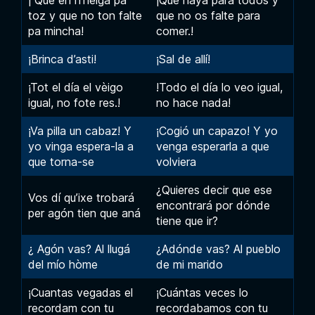
toz y que no ton falte
que no os falte para
pa mincha!
comer.!
¡Brinca d’asti!
¡Sal de allí!
¡Tot el día el vèigo
!Todo el día lo veo igual,
igual, no fote res.!
no hace nada!
¡Va pilla un cabaz! Y
¡Cogió un capazo! Y yo
yo vinga espera-la a
venga esperarla a que
que torna-se
volviera
¿Quieres decir que ese
Vos dí qu’ixe trobará
encontrará por dónde
per agón tien que aná
tiene que ir?
¿ Agón vas? Al llugá
¿Adónde vas? Al pueblo
del mío hòme
de mi marido
¡Cuantas vegadas el
¡Cuántas veces lo
recordam con tu
recordabamos con tu