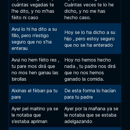
cuántas vegadas te
Cuántas veces te lo he
l’he dito, y no m’has
dicho, y no me has
fèito ni caso
hecho caso.
Avui lo hi ha dito a su
Hoy se lo ha dicho a su
fillo, pero n’estigo
hijo , pero estoy seguro
seguro que no s’ha
que no se ha enterado
enterau
Avui no hem fèito res ,
Hoy no hemos hecho
tu pare mos dirá que
nada , tu padre nos dirá
no mos hen ganau las
que no nos hemos
birollas
ganado la comida.
Aixinas el fèban pa tu
De esta forma lo hacían
pare
para tu padre
Ayer pel maitino ya se
Ayer por la mañana ya se
le notaba que
le notaba que se estaba
s’estaba apriman
adelgazando