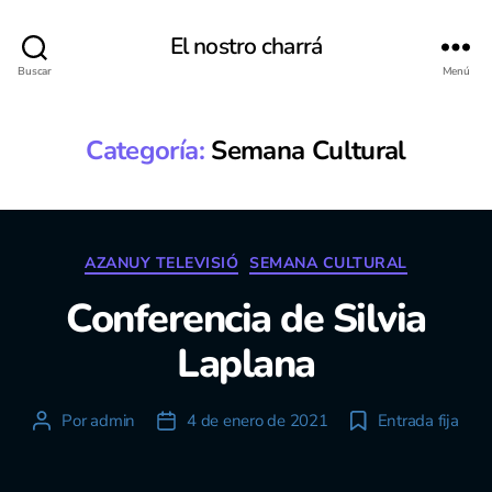
El nostro charrá
Buscar
Menú
Categoría:
Semana Cultural
Categorías
AZANUY TELEVISIÓ
SEMANA CULTURAL
Conferencia de Silvia
Laplana
Por
admin
4 de enero de 2021
Entrada fija
Autor
Fecha
de
de
la
la