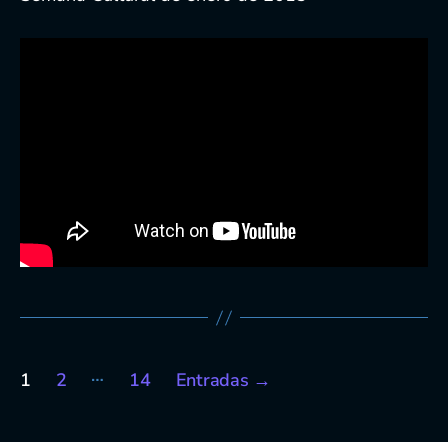
Paginación
…
1
2
14
Entradas
→
de