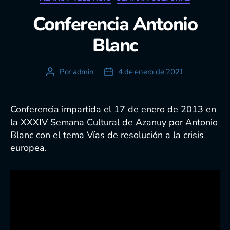
Conferencia Antonio
Blanc
Por
admin
4 de enero de 2021
Autor
Fecha
de
de
la
la
entrada
entrada
Conferencia impartida el 17 de enero de 2013 en
la XXXIV Semana Cultural de Azanuy por Antonio
Blanc con el tema Vías de resolución a la crisis
europea.