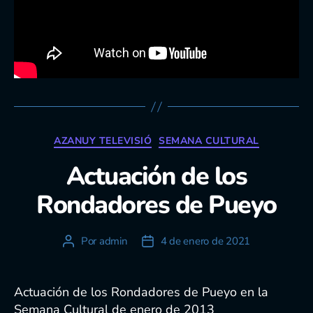
Categorías
AZANUY TELEVISIÓ
SEMANA CULTURAL
Actuación de los
Rondadores de Pueyo
Por
admin
4 de enero de 2021
Autor
Fecha
de
de
la
la
entrada
entrada
Actuación de los Rondadores de Pueyo en la
Semana Cultural de enero de 2013