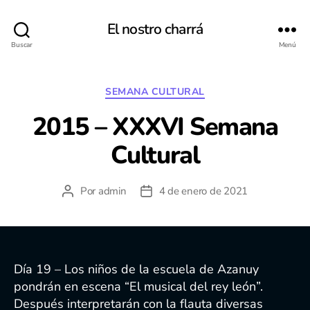
El nostro charrá
Buscar
Menú
Categorías
SEMANA CULTURAL
2015 – XXXVI Semana
Cultural
Por
admin
4 de enero de 2021
Autor
Fecha
de
de
la
la
entrada
entrada
Día 19 – Los niños de la escuela de Azanuy
pondrán en escena “El musical del rey león”.
Después interpretarán con la flauta diversas