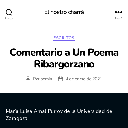
El nostro charrá
Buscar
Menú
Categorías
ESCRITOS
Comentario a Un Poema
Ribargorzano
Por
admin
4 de enero de 2021
Autor
Fecha
de
de
la
la
entrada
entrada
María Luisa Arnal Purroy de la Universidad de
Zaragoza.