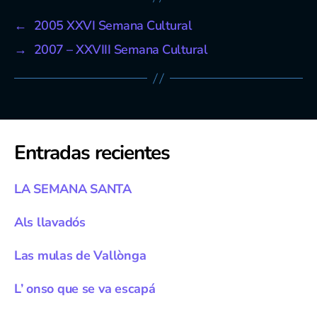
←
2005 XXVI Semana Cultural
→
2007 – XXVIII Semana Cultural
Entradas recientes
LA SEMANA SANTA
Als llavadós
Las mulas de Vallònga
L’ onso que se va escapá