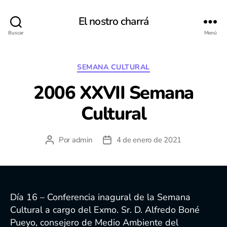
El nostro charrá
Buscar
Menú
Categorías
SEMANA CULTURAL
2006 XXVII Semana
Cultural
Por
admin
4 de enero de 2021
Autor
Fecha
de
de
la
la
entrada
entrada
Día 16 – Conferencia inagural de la Semana
Cultural a cargo del Exmo. Sr. D. Alfredo Boné
Pueyo, consejero de Medio Ambiente del