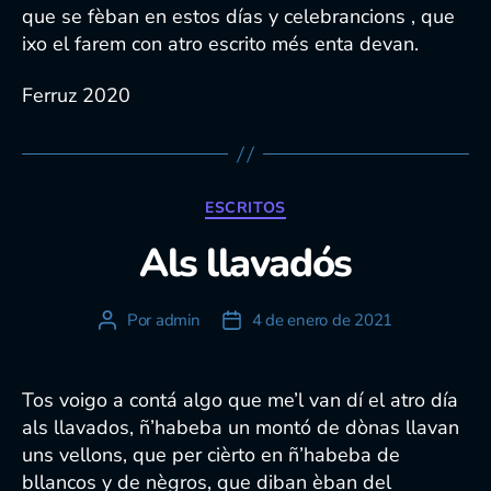
que se fèban en estos días y celebrancions , que
ixo el farem con atro escrito més enta devan.
Ferruz 2020
Categorías
ESCRITOS
Als llavadós
Por
admin
4 de enero de 2021
Autor
Fecha
de
de
la
la
entrada
entrada
Tos voigo a contá algo que me’l van dí el atro día
als llavados, ñ’habeba un montó de dònas llavan
uns vellons, que per cièrto en ñ’habeba de
bllancos y de nègros, que diban èban del