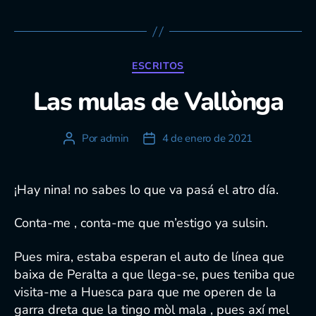
Categorías
ESCRITOS
Las mulas de Vallònga
Por
admin
4 de enero de 2021
Autor
Fecha
de
de
la
la
entrada
entrada
¡Hay nina! no sabes lo que va pasá el atro día.
Conta-me , conta-me que m’estigo ya sulsin.
Pues mira, estaba esperan el auto de línea que
baixa de Peralta a que llega-se, pues teniba que
visita-me a Huesca para que me operen de la
garra dreta que la tingo mòl mala , pues axí mel