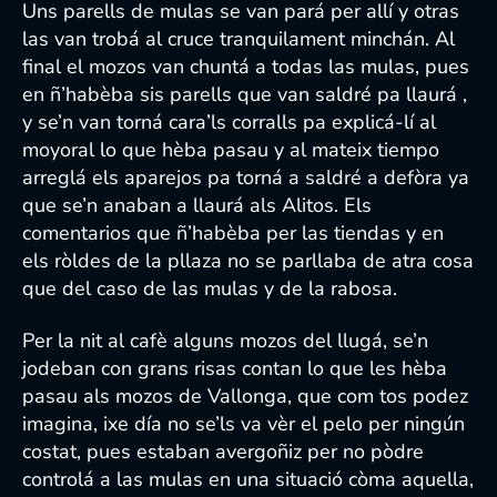
Uns parells de mulas se van pará per allí y otras
las van trobá al cruce tranquilament minchán. Al
final el mozos van chuntá a todas las mulas, pues
en ñ’habèba sis parells que van saldré pa llaurá ,
y se’n van torná cara’ls corralls pa explicá-lí al
moyoral lo que hèba pasau y al mateix tiempo
arreglá els aparejos pa torná a saldré a defòra ya
que se’n anaban a llaurá als Alitos. Els
comentarios que ñ’habèba per las tiendas y en
els ròldes de la pllaza no se parllaba de atra cosa
que del caso de las mulas y de la rabosa.
Per la nit al cafè alguns mozos del llugá, se’n
jodeban con grans risas contan lo que les hèba
pasau als mozos de Vallonga, que com tos podez
imagina, ixe día no se’ls va vèr el pelo per ningún
costat, pues estaban avergoñiz per no pòdre
controlá a las mulas en una situació còma aquella,