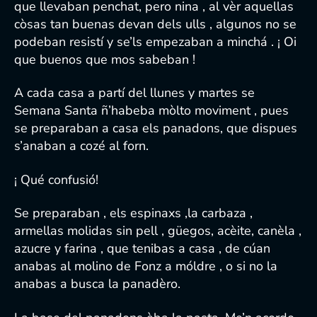
que llevaban penchat, pero nina , al vèr aquellas
còsas tan buenas devan dels ulls , algunos no se
podeban resistí y se’ls empezaban a minchá . ¡ Oi
que buenos que mos sabeban !
A cada casa a partí del llunes y martes se
Semana Santa ñ’habeba mòlto moviment , pues
se preparaban a casa els panadons, que dispues
s’anaban a cozé al forn.
¡ Qué confusió!
Se preparaban , els espinaxs ,la carbaza ,
armellas molidas sin pell , güegos, acèite, canèla ,
azucre y farina , que tenibas a casa , de cúan
anabas al molino de Fonz a móldre , o si no la
anabas a busca la panadèro.