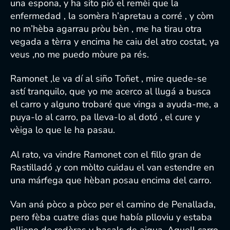
una espona, y ha sito pió el remèi que la
enfermedad , la somèra h’apretau a corré , y còm
no m’hèba agarrau pròu bèn , me ha tirau otra
vegada a tèrra y encima he caiu del atro costat, ya
veus ,no me puedo mòure pa rés.
Ramonet ,le va dí al siño Toñet , mire quede-se
astí tranquilo, que yo me acerco al llugá a busca
el carro y alguno trobaré que vinga a ayuda-me, a
puya-lo al carro, pa lleva-lo al dotó , el cure y
vèiga lo que le ha pasau.
Al rato, va vindre Ramonet con el fillo gran de
Rastilladó ,y con mòlto cuidau el van estendre en
una márfega que hèban posau encima del carro.
Van aná pòco a pòco per el camino de Penallada,
pero fèba cuatre dias que había plloviu y estaba