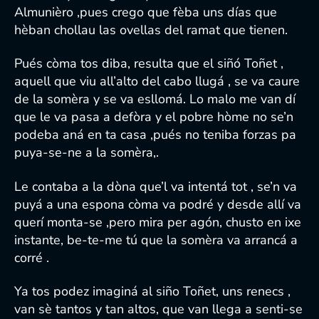
Almunièro ,pues crego que fèba uns días que
hèban chollau las ovellas del ramat que tienen.
Pués còma tos diba, resulta que el siñó Toñet ,
aquell que viu all’alto del cabo llugá , se va caure
de la somèra y se va esllomá. Lo malo me van dí
que le va pasa a defòra y el pobre hòme no se’n
podeba aná en ta casa ,pués no teniba forzas pa
puya-se-ne a la somèra,.
Le contaba a la dòna que’l va intentá tot , se’n va
puyá a una espona còma va podré y desde allí va
querí monta-se ,pero mira per agón, chusto en ixe
instante, be-te-me tú que la somèra va arrancá a
corré .
Ya tos podez imaginá al siño Toñet, uns renecs ,
van sè tantos y tan altos, que van llega a senti-se