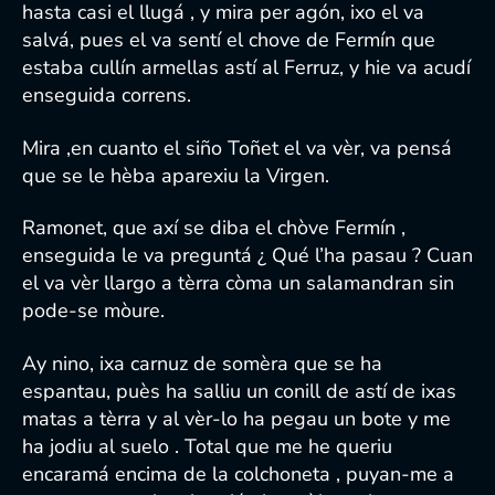
hasta casi el llugá , y mira per agón, ixo el va
salvá, pues el va sentí el chove de Fermín que
estaba cullín armellas astí al Ferruz, y hie va acudí
enseguida correns.
Mira ,en cuanto el siño Toñet el va vèr, va pensá
que se le hèba aparexiu la Virgen.
Ramonet, que axí se diba el chòve Fermín ,
enseguida le va preguntá ¿ Qué l’ha pasau ? Cuan
el va vèr llargo a tèrra còma un salamandran sin
pode-se mòure.
Ay nino, ixa carnuz de somèra que se ha
espantau, puès ha salliu un conill de astí de ixas
matas a tèrra y al vèr-lo ha pegau un bote y me
ha jodiu al suelo . Total que me he queriu
encaramá encima de la colchoneta , puyan-me a