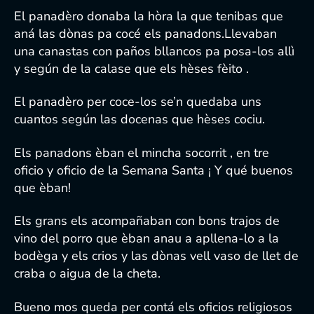
El panadèro donaba la hòra la que tenibas que
aná las dònas pa cocé els panadons.Llevaban
una canastas con paños bllancos pa posa-los allì
y según de la calase que els hèses fèito .
El panadèro per coce-los se’n quedaba uns
cuantos según las docenas que hèses cociu.
Els panadons èban el mincha socorrit , en tre
oficio y oficio de la Semana Santa ¡ Y qué buenos
que èban!
Els grans els acompañaban con bons trajos de
vino del porro que èban anau a apllena-lo a la
bodèga y els crios y las dònas vell vaso de llet de
craba o aigua de la cheta.
Bueno mos queda per contá els oficios religiosos