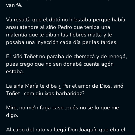
van fè.
Va resultà que el dotó no hi’estaba perque había
anau atendre al siño Pèdro que teniba una
malentía que le diban las fiebres malta y le
posaba una inyección cada día per las tardes.
El siñó Toñet no paraba de chemecá y de renegá,
pues crego que no sen donabá cuenta agón
estaba.
La siña María le diba ¿ Per el amor de Dios, siñó
Toñet , com diu ixas barbaridaz?
Mire, no me’n faga caso ,pués no se lo que me
digo.
Al cabo del rato va llegá Don Joaquín que èba el