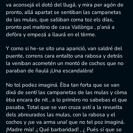
va aconsejá el dotó del llugá, y mira per agón de
pronto, allá apartat se sentiban las campanetas
de las mulas, que salliban coma toz els días,
pronto pel maitino de casa Vallònga , p’aná a
defòra y empezá a llaurá en el tèrme.
Y como si he-se sito una aparició, van saldré del
puente, correns cara entalto una rabosa y detrás
la veniban acometén un montó de cochos que no
paraban de ñaulá ¡Una escandalèra!
No tol podez imaginá. Èba tan forta que se van
dixá de sentí las campanetas de las mulas y còma
èba encara de nit , a lo primèro no sabebas el que
pasaba. Total que se van cruza astí a la revuelta
dels abreurados las mulas, con la rabosa y el
cochos y ¡se va arma una! que no tel poz imaginá.
¡Madre mía! ,¡ Qué barbaridad! , ¿ Pués sí que se