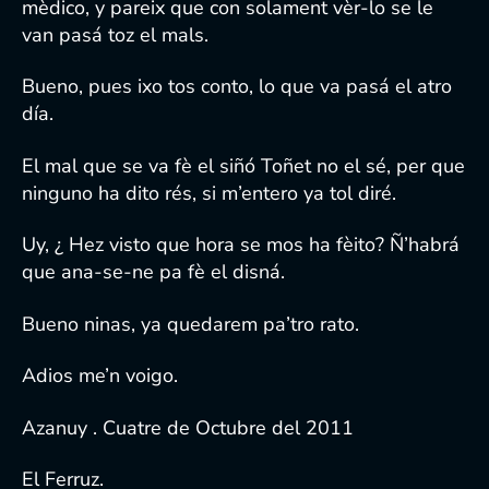
mèdico, y pareix que con solament vèr-lo se le
van pasá toz el mals.
Bueno, pues ixo tos conto, lo que va pasá el atro
día.
El mal que se va fè el siñó Toñet no el sé, per que
ninguno ha dito rés, si m’entero ya tol diré.
Uy, ¿ Hez visto que hora se mos ha fèito? Ñ’habrá
que ana-se-ne pa fè el disná.
Bueno ninas, ya quedarem pa’tro rato.
Adios me’n voigo.
Azanuy . Cuatre de Octubre del 2011
El Ferruz.