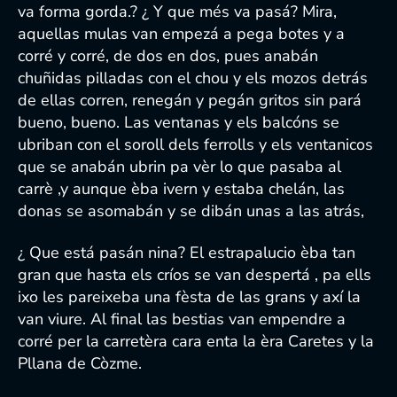
va forma gorda.? ¿ Y que més va pasá? Mira,
aquellas mulas van empezá a pega botes y a
corré y corré, de dos en dos, pues anabán
chuñidas pilladas con el chou y els mozos detrás
de ellas corren, renegán y pegán gritos sin pará
bueno, bueno. Las ventanas y els balcóns se
ubriban con el soroll dels ferrolls y els ventanicos
que se anabán ubrin pa vèr lo que pasaba al
carrè ,y aunque èba ivern y estaba chelán, las
donas se asomabán y se dibán unas a las atrás,
¿ Que está pasán nina? El estrapalucio èba tan
gran que hasta els críos se van despertá , pa ells
ixo les pareixeba una fèsta de las grans y axí la
van viure. Al final las bestias van empendre a
corré per la carretèra cara enta la èra Caretes y la
Pllana de Còzme.