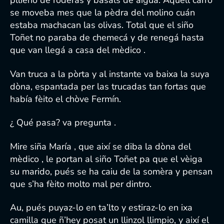
pllieno de rodèras y basals de aigua. Aquell carro
se moveba mes que la pèdra del molino cuán
estaba machacan las olivas. Total que el siño
Toñet no paraba de chemecá y de renegá hasta
que van llegá a casa del mèdico .
Van truca a la pòrta y al instante va baixa la suya
dòna, espantada per las trucadas tan fortas que
había fèito el chòve Fermín.
¿ Qué pasa? va pregunta .
Mire siña María , que així se diba la dòna del
mèdico , le portan al siño Toñet pa que el vèiga
su marido, pués se ha caiu de la somèra y pensan
que s’ha fèito molto mal per dintro.
Au, pués puyaz-lo en ta’lto y estiraz-lo en ixa
camilla que ñ’hey posat un llinzol llimpio, y així el