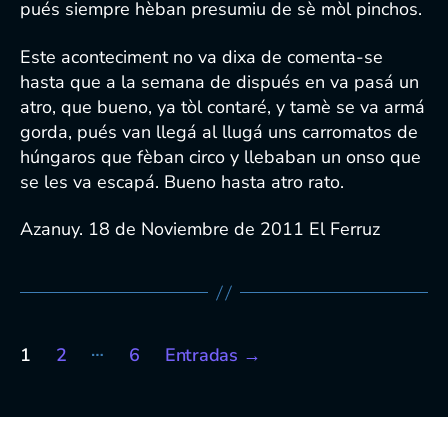
pués siempre hèban presumiu de sè mòl pinchos.
Este aconteciment no va dixa de comenta-se
hasta que a la semana de dispués en va pasá un
atro, que bueno, ya tòl contaré, y tamè se va armá
gorda, pués van llegá al llugá uns carromatos de
húngaros que fèban circo y llebaban un onso que
se les va escapá. Bueno hasta atro rato.
Azanuy. 18 de Noviembre de 2011 El Ferruz
Paginación
…
1
2
6
Entradas
→
de
entradas