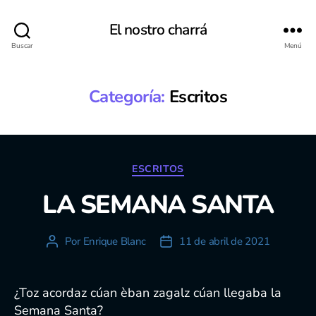
El nostro charrá
Buscar
Menú
Categoría:
Escritos
Categorías
ESCRITOS
LA SEMANA SANTA
Por
Enrique Blanc
11 de abril de 2021
Autor
Fecha
de
de
la
la
entrada
entrada
¿Toz acordaz cúan èban zagalz cúan llegaba la
Semana Santa?