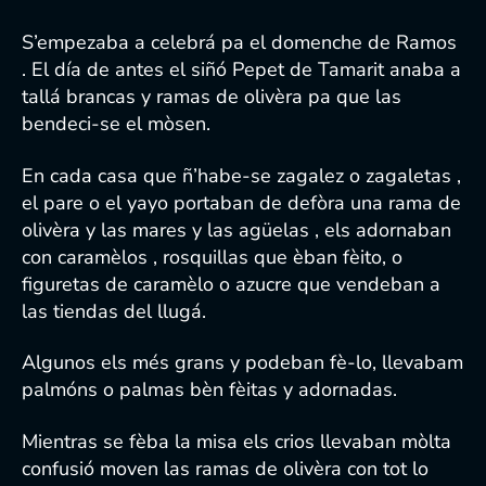
S’empezaba a celebrá pa el domenche de Ramos
. El día de antes el siñó Pepet de Tamarit anaba a
tallá brancas y ramas de olivèra pa que las
bendeci-se el mòsen.
En cada casa que ñ’habe-se zagalez o zagaletas ,
el pare o el yayo portaban de defòra una rama de
olivèra y las mares y las agüelas , els adornaban
con caramèlos , rosquillas que èban fèito, o
figuretas de caramèlo o azucre que vendeban a
las tiendas del llugá.
Algunos els més grans y podeban fè-lo, llevabam
palmóns o palmas bèn fèitas y adornadas.
Mientras se fèba la misa els crios llevaban mòlta
confusió moven las ramas de olivèra con tot lo