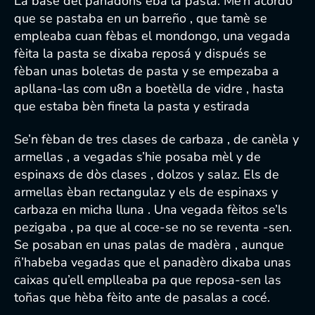
La base del panadons èba la pasta. Me’n acordo
que se pastaba en un barreño , que tamè se
empleaba cuan fèbas el mondongo, una vegada
fèita la pasta se dixaba reposá y dispués se
fèban unas boletas de pasta y se empezaba a
apllana-las com u8n a boetèlla de vidre , hasta
que estaba bèn fineta la pasta y estirada
Se’n fèban de tres clases de carbaza , de canèla y
armellas , a vegadas s’hie posaba mèl y de
espinaxs de dòs clases , dolzos y salaz. Els de
armellas èban rectangulaz y els de espinaxs y
carbaza en micha lluna . Una vegada fèitos se’ls
pezigaba , pa que al coce-se no se reventa -sen.
Se posaban en unas palas de madèra , aunque
ñ’habeba vegadas que el panadèro dixaba unas
caixas qu’ell emplleaba pa que reposa-sen las
toñas que hèba fèito ante de pasalas a cocé.